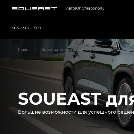
АвтоЮг Ставрополь
S06
S07
S09
Главная
Корпоративным клиентам
SOUEAST для биз
SOUEAST дл
Большие возможности для успешного решен