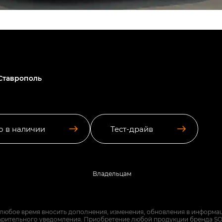
Ставрополь
о в наличии
Тест-драйв
Владельцам
 любое время вносить дополнения, изменения, обновления в информац
арительного уведомления. Приобретение любой продукции бренда SO