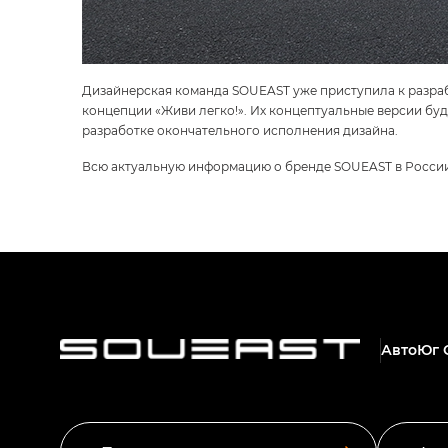
Дизайнерская команда SOUEAST уже приступила к разрабо
концепции «Живи легко!». Их концептуальные версии бу
разработке окончательного исполнения дизайна.
Всю актуальную информацию о бренде SOUEAST в Росси
АвтоЮг 