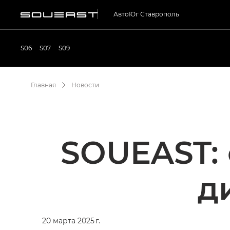
АвтоЮг Ставрополь
S06
S07
S09
Главная
Новости
SOUEAST: 
д
20 марта 2025 г.