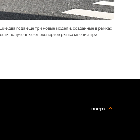
шие два года еще три новые модели, созданные в рамках
есть полученные от экспертов рынка мнения при
вверх