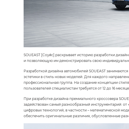
SOUEAST [Соуи́с] раскрывает историю разработки дизай
и позволяющую им демонстрировать свою индивидуальнос
Разработкой дизайна автомобилей SOUEAST занимаются эк
эстетики в стиль новых моделей. Для каждого направлен
профессиональная группа. На создание концепции стиля
пользователей специалистам требуется от 12 до 16 месяце
При разработке дизайна премиального кроссовера SOUEA
задействован самый разнообразный инструментарий: от 
цифровых технологий, в частности – математической мо
обеспечить оригинальные различия, обусловленные ра