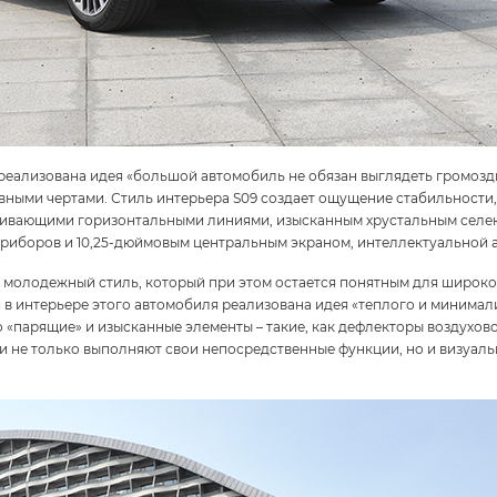
еализована идея «большой автомобиль не обязан выглядеть громоздк
вными чертами. Стиль интерьера S09 создает ощущение стабильности
кивающими горизонтальными линиями, изысканным хрустальным селект
риборов и 10,25-дюймовым центральным экраном, интеллектуальной 
молодежный стиль, который при этом остается понятным для широкой
в интерьере этого автомобиля реализована идея «теплого и минимали
 «парящие» и изысканные элементы – такие, как дефлекторы воздухово
и не только выполняют свои непосредственные функции, но и визуал