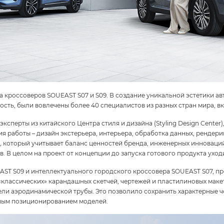
на кроссоверов SOUEAST S07 и S09. В создание уникальной эстетики 
ть, были вовлечены более 40 специалистов из разных стран мира, 
сперты из китайского Центра стиля и дизайна (Styling Design Cente
ия работы – дизайн экстерьера, интерьера, обработка данных, рендер
, который учитывает баланс ценностей бренда, инженерных инноваций
в. В целом на проект от концепции до запуска готового продукта уходи
ST S09 и интеллектуального городского кроссовера SOUEAST S07, пр
«классических» карандашных скетчей, чертежей и пластилиновых маке
дели аэродинамической трубы. Это позволило сохранить характерные 
зным позиционированием моделей.