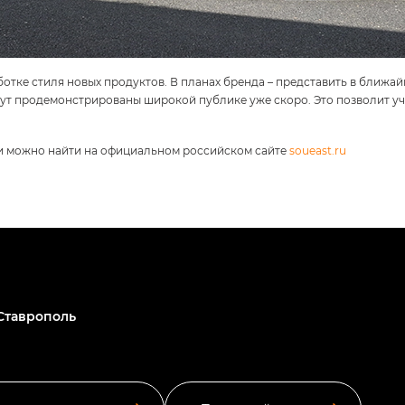
тке стиля новых продуктов. В планах бренда – представить в ближай
дут продемонстрированы широкой публике уже скоро. Это позволит уч
и можно найти на официальном российском сайте
soueast.ru
Ставрополь