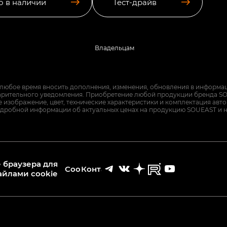
о в наличии
Тест-драйв
Владельцам
 любое время вносить дополнения, изменения, обновления в информац
арительного уведомления. Приобретение любой продукции бренда SO
изображение, цвет, технические характеристики и комплектация авт
дробной информации об актуальных ценах на продукцию SOUEAST и 
 браузера для
Cookies
Контакты
айлами cookie