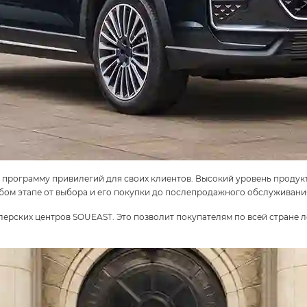
ует программу привилегий для своих клиентов. Высокий уровень проду
юбом этапе от выбора и его покупки до послепродажного обслуживан
илерских центров SOUEAST. Это позволит покупателям по всей стране