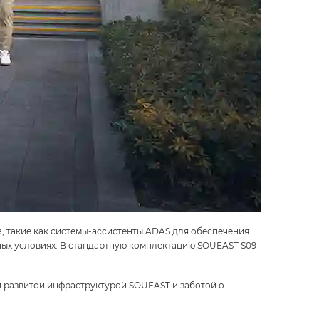
 такие как системы-ассистенты ADAS для обеспечения
ных условиях. В стандартную комплектацию SOUEAST S09
й развитой инфраструктурой SOUEAST и заботой о