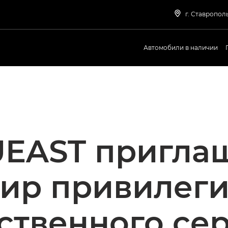
г. Ставрополь
Автомобили в наличии
EAST пригла
мир привилеги
ственного се