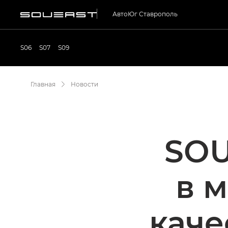
АвтоЮг Ставрополь
S06
S07
S09
Главная
Новости
SOU
в 
каче