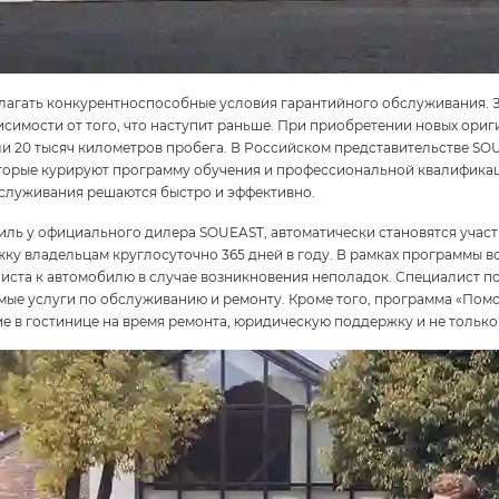
лагать конкурентноспособные условия гарантийного обслуживания. З
ависимости от того, что наступит раньше. При приобретении новых ори
или 20 тысяч километров пробега. В Российском представительстве S
торые курируют программу обучения и профессиональной квалификац
бслуживания решаются быстро и эффективно.
биль у официального дилера SOUEAST, автоматически становятся учас
ку владельцам круглосуточно 365 дней в году. В рамках программы вс
иста к автомобилю в случае возникновения неполадок. Специалист по
имые услуги по обслуживанию и ремонту. Кроме того, программа «Пом
е в гостинице на время ремонта, юридическую поддержку и не только