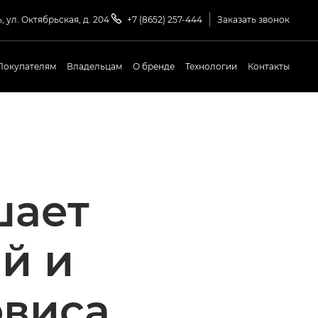
, ул. Октябрьская, д. 204
+7 (8652) 257-444
Заказать звонок
Покупателям
Владельцам
О бренде
Технологии
Контакты
шает
й и
рвиса