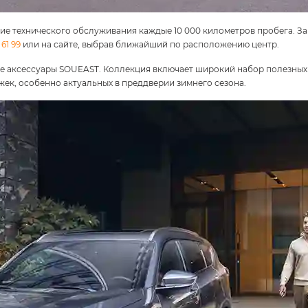
 технического обслуживания каждые 10 000 километров пробега. За
61 99
или на сайте, выбрав ближайший по расположению центр.
е аксессуары SOUEAST. Коллекция включает широкий набор полезных
жек, особенно актуальных в преддверии зимнего сезона.