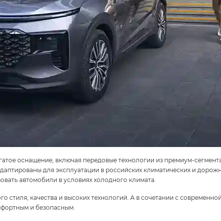
тое оснащение, включая передовые технологии из премиум-сегмента,
адаптированы для эксплуатации в российских климатических и дорож
овать автомобили в условиях холодного климата.
 стиля, качества и высоких технологий. А в сочетании с современно
омфортным и безопасным.