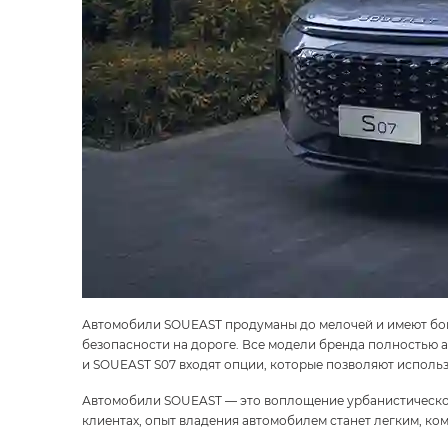
Автомобили SOUEAST продуманы до мелочей и имеют бога
безопасности на дороге. Все модели бренда полностью 
и SOUEAST S07 входят опции, которые позволяют использ
Автомобили SOUEAST — это воплощение урбанистического
клиентах, опыт владения автомобилем станет легким, к