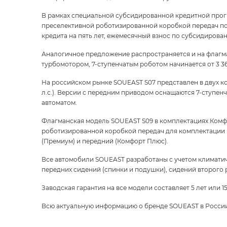
В рамках специальной субсидированной кредитной прогр
преселективной роботизированной коробкой передач по с
кредита на пять лет, ежемесячный взнос по субсидированн
Аналогичное предложение распространяется и на флагм
турбомотором, 7-ступенчатым роботом начинается от 3 36
На российском рынке SOUEAST S07 представлен в двух ком
л.с.). Версии с передним приводом оснащаются 7-ступен
автоматом.
Флагманская модель SOUEAST S09 в комплектациях Комф
роботизированной коробкой передач для комплектации 
(Премиум) и передний (Комфорт Плюс).
Все автомобили SOUEAST разработаны с учетом климатич
передних сидений (спинки и подушки), сидений второго 
Заводская гарантия на все модели составляет 5 лет или 15
Всю актуальную информацию о бренде SOUEAST в Росси