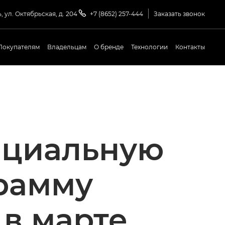
, ул. Октябрьская, д. 204
+7 (8652) 257-444
Заказать звонок
Покупателям
Владельцам
О бренде
Технологии
Контакты
ециальную
рамму
в марте