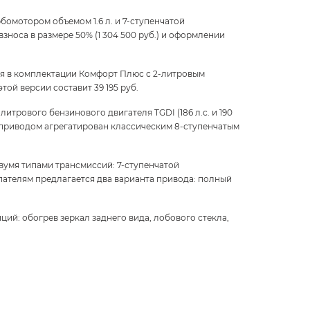
омотором объемом 1.6 л. и 7-ступенчатой
носа в размере 50% (1 304 500 руб.) и оформлении
я в комплектации Комфорт Плюс с 2-литровым
ой версии составит 39 195 руб.
трового бензинового двигателя TGDI (186 л.с. и 190
м приводом агрегатирован классическим 8-ступенчатым
умя типами трансмиссий: 7-ступенчатой
ателям предлагается два варианта привода: полный
й: обогрев зеркал заднего вида, лобового стекла,