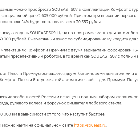
аммы можно приобрести SOUEAST S07 в комплектации Комфорт с турб
пециальной цене 2 609 000 рублей. При этом при внесении первого вз
ой ставке 14% будет составлять всего 30 353 рубля.
анскую модель SOUEAST S09. Цена по программе марта для автомобил
9 000 рублей. Ежемесячный взнос по субсидированному кредиту для эт
плектациях: Комфорт и Премиум с двумя вариантами форсировки 1,6-ли
чатым преселективным роботом, в то время как SOUEAST S07 с полны
орт Плюс и Премиум оснащается двумя бензиновыми двигателями и дв
Комфорт Плюс и 8-ступенчатой автоматической — для Премиум. Покуп
еских особенностей России и оснащены полным набором «теплых» опци
ряда, рулевого колеса и форсунок омывателя лобового стекла.
0 000 км в зависимости от того, что наступит быстрее.
и можно найти на официальном сайте
https://soueast.ru
.