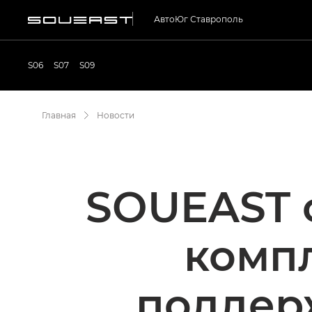
АвтоЮг Ставрополь
S06
S07
S09
Главная
Новости
SOUEAST 
комп
поддер